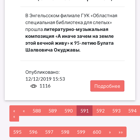
В Энгельсском филиале ГУК «Областная
специальная библиотека для слепых»
прошла
литературно-музыкальная
композиция «А иначе зачем на земле
этой вечной живу»
к 95-летию Булата
Шалвовича Окуджавы.
Опубликовано:
12/12/2019 15:53
1116
Подробнее
«
«
588
589
590
591
592
593
594
«
595
596
597
598
599
600
»
»»