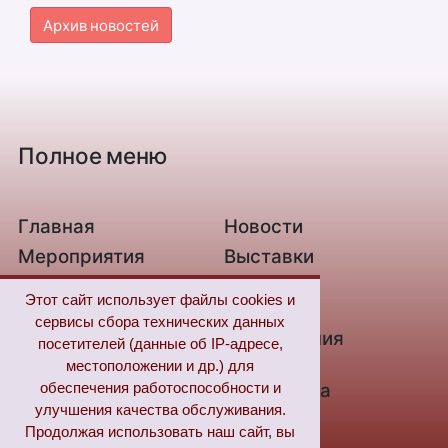
Архив новостей
Полное меню
Главная
Новости
Мероприятия
Выставки
О библиотеке
Контакты
Этот сайт использует файлы cookies и
Связь с нами
Новые
сервисы сбора технических данных
поступления
посетителей (данные об IP-адресе,
Из жизни незрячих
Цифровая
местоположении и др.) для
библиотека
обеспечения работоспособности и
улучшения качества обслуживания.
«Пушкинская
FAQ
Продолжая использовать наш сайт, вы
карта»