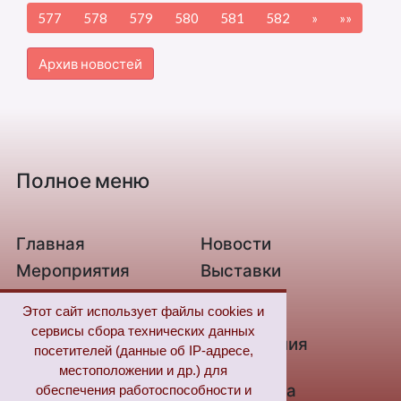
577
578
579
580
581
582
»
»»
Архив новостей
Полное меню
Главная
Новости
Мероприятия
Выставки
О библиотеке
Контакты
Этот сайт использует файлы cookies и
Связь с нами
Новые
сервисы сбора технических данных
поступления
посетителей (данные об IP-адресе,
Из жизни незрячих
Цифровая
местоположении и др.) для
библиотека
обеспечения работоспособности и