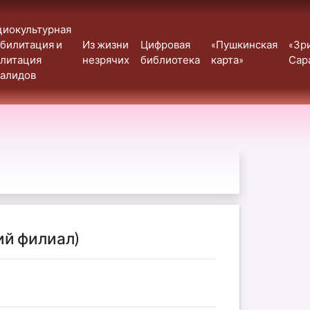
циокультурная
билитация и
Из жизни
Цифровая
«Пушкинская
«Зр
илитация
незрячих
библиотека
карта»
Сар
валидов
ий филиал)