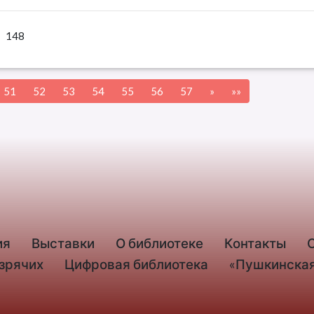
148
51
52
53
54
55
56
57
»
»»
ия
Выставки
О библиотеке
Контакты
езрячих
Цифровая библиотека
«Пушкинская