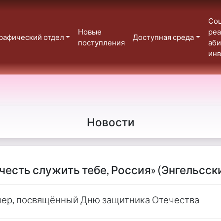
Со
Новые
реа
рафический отдел
Доступная среда
поступления
аб
ин
Новости
честь служить тебе, Россия» (Энгельсск
чер, посвящённый Дню защитника Отечества