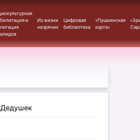
циокультурная
билитация и
Из жизни
Цифровая
«Пушкинская
«Зр
илитация
незрячих
библиотека
карта»
Сар
валидов
и Дедушек