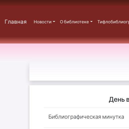
Главная
Новости
О библиотеке
Тифлобиблиог
День 
Библиографическая минутка