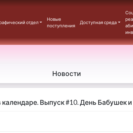
Со
Новые
реа
рафический отдел
Доступная среда
поступления
аб
ин
Новости
в календаре. Выпуск #10. День Бабушек 