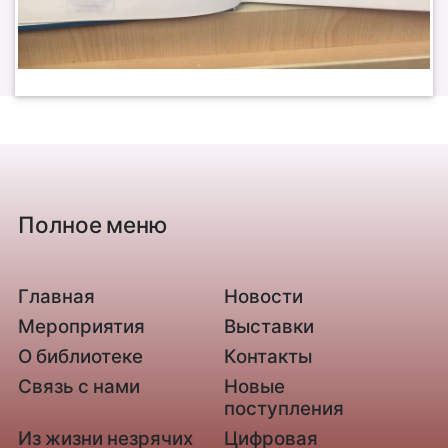
Полное меню
Главная
Новости
Мероприятия
Выставки
О библиотеке
Контакты
Связь с нами
Новые
поступления
Из жизни незрячих
Цифровая