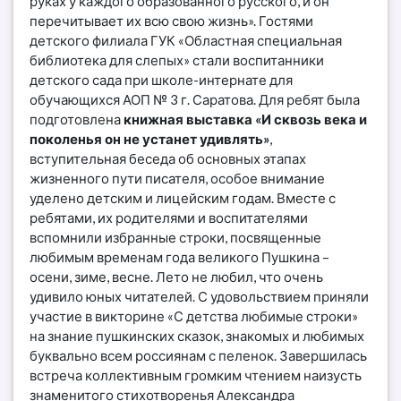
руках у каждого образованного русского, и он
перечитывает их всю свою жизнь». Гостями
детского филиала ГУК «Областная специальная
библиотека для слепых» стали воспитанники
детского сада при школе-интернате для
обучающихся АОП № 3 г. Саратова. Для ребят была
подготовлена
книжная выставка «И сквозь века и
поколенья он не устанет удивлять»
,
вступительная беседа об основных этапах
жизненного пути писателя, особое внимание
уделено детским и лицейским годам. Вместе с
ребятами, их родителями и воспитателями
вспомнили избранные строки, посвященные
любимым временам года великого Пушкина –
осени, зиме, весне. Лето не любил, что очень
удивило юных читателей. С удовольствием приняли
участие в викторине «С детства любимые строки»
на знание пушкинских сказок, знакомых и любимых
буквально всем россиянам с пеленок. Завершилась
встреча коллективным громким чтением наизусть
знаменитого стихотворенья Александра